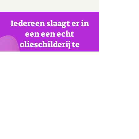
Iedereen slaagt er in
een een echt
olieschilderij te
maken van een
landschap!
Praktisch
Duur: twee uur
Professionele begeleiding
Schilderdoek en pruik voor elke
deelnemer
Gebruik van professionele
schildermaterialen